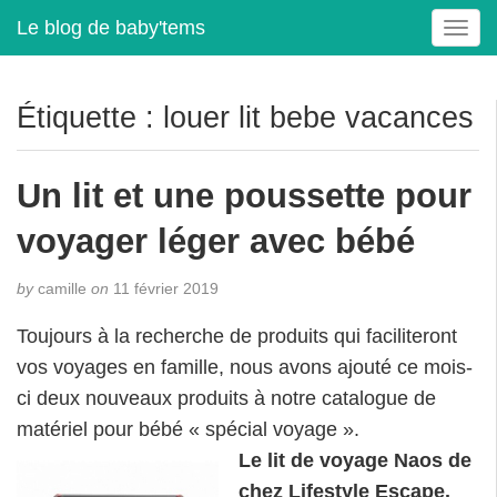
Le blog de baby'tems
T
o
g
g
Étiquette :
louer lit bebe vacances
l
e
n
Un lit et une poussette pour
a
v
voyager léger avec bébé
i
g
by
camille
on
11 février 2019
a
t
Toujours à la recherche de produits qui faciliteront
i
vos voyages en famille, nous avons ajouté ce mois-
o
ci deux nouveaux produits à notre catalogue de
n
matériel pour bébé « spécial voyage ».
Le lit de voyage Naos de
chez Lifestyle Escape.