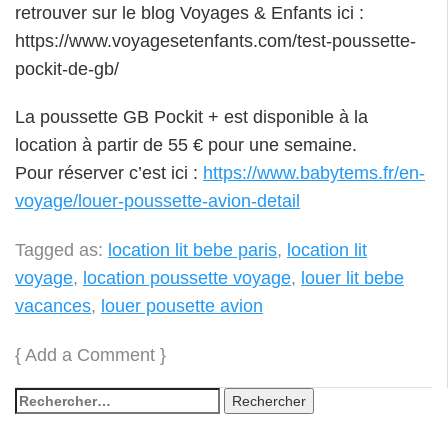
retrouver sur le blog Voyages & Enfants ici :
https://www.voyagesetenfants.com/test-poussette-
pockit-de-gb/
La poussette GB Pockit + est disponible à la
location à partir de 55 € pour une semaine.
Pour réserver c’est ici :
https://www.babytems.fr/en-
voyage/louer-poussette-avion-detail
Tagged as:
location lit bebe paris
,
location lit
voyage
,
location poussette voyage
,
louer lit bebe
vacances
,
louer pousette avion
{
Add a Comment
}