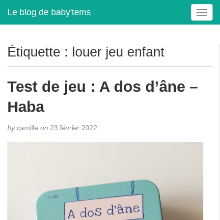
Le blog de baby'tems
T
o
g
g
Étiquette :
louer jeu enfant
l
e
n
Test de jeu : A dos d’âne –
a
v
Haba
i
g
by
camille
on
23 février 2022
a
t
i
o
n