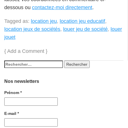
dessous ou
contactez-moi directement
.
Tagged as:
location jeu
,
location jeu educatif
,
location jeux de sociétés
,
louer jeu de société
,
louer
jouet
{
Add a Comment
}
Nos newsletters
Prénom
*
E-mail
*