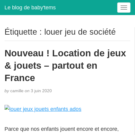
Le blog de baby'tems
T
o
g
g
Étiquette :
louer jeu de société
l
e
n
Nouveau ! Location de jeux
a
v
& jouets – partout en
i
g
France
a
t
by
camille
on
3 juin 2020
i
o
n
Parce que nos enfants jouent encore et encore,