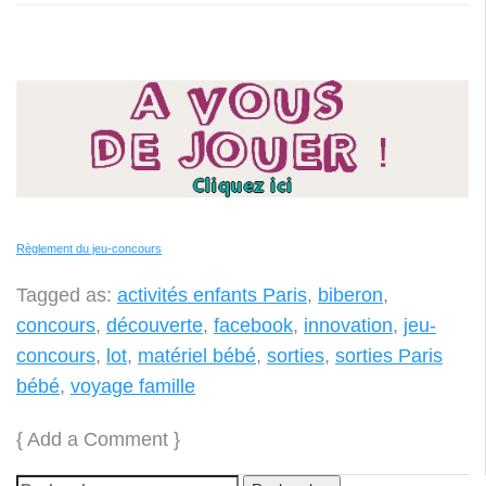
Règlement du jeu-concours
Tagged as:
activités enfants Paris
,
biberon
,
concours
,
découverte
,
facebook
,
innovation
,
jeu-
concours
,
lot
,
matériel bébé
,
sorties
,
sorties Paris
bébé
,
voyage famille
{
Add a Comment
}