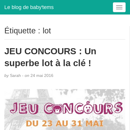
Le blog de baby'tems
T
o
g
g
Étiquette :
lot
l
e
n
JEU CONCOURS : Un
a
v
superbe lot à la clé !
i
g
by
Sarah -
on
24 mai 2016
a
t
i
o
n