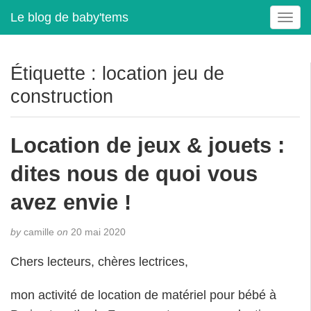
Le blog de baby'tems
T
o
g
g
Étiquette :
location jeu de
l
construction
e
n
a
Location de jeux & jouets :
v
i
dites nous de quoi vous
g
a
avez envie !
t
i
by
camille
on
20 mai 2020
o
n
Chers lecteurs, chères lectrices,
mon activité de location de matériel pour bébé à