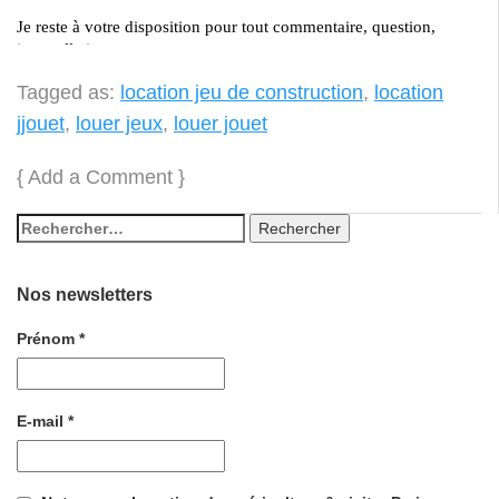
Tagged as:
location jeu de construction
,
location
jjouet
,
louer jeux
,
louer jouet
{
Add a Comment
}
Nos newsletters
Prénom
*
E-mail
*