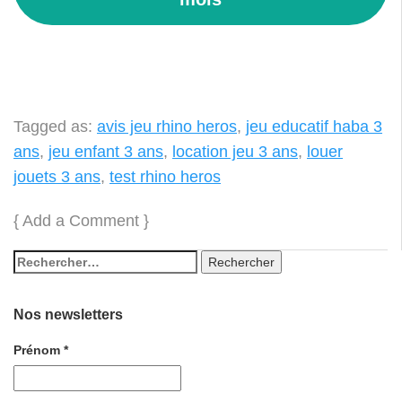
Tagged as:
avis jeu rhino heros
,
jeu educatif haba 3
ans
,
jeu enfant 3 ans
,
location jeu 3 ans
,
louer
jouets 3 ans
,
test rhino heros
{
Add a Comment
}
Nos newsletters
Prénom
*