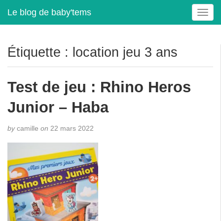
Le blog de baby'tems
T
o
g
g
Étiquette :
location jeu 3 ans
l
e
n
Test de jeu : Rhino Heros
a
v
Junior – Haba
i
g
by
camille
on
22 mars 2022
a
t
i
o
n