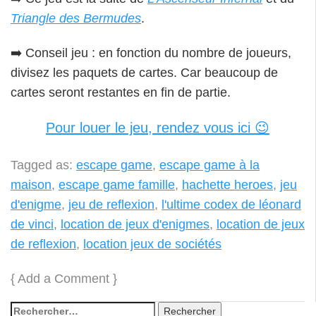
Triangle des Bermudes
.
➡️ Conseil jeu : en fonction du nombre de joueurs,
divisez les paquets de cartes. Car beaucoup de
cartes seront restantes en fin de partie.
Pour louer le jeu, rendez vous ici 😉
Tagged as:
escape game
,
escape game à la
maison
,
escape game famille
,
hachette heroes
,
jeu
d'enigme
,
jeu de reflexion
,
l'ultime codex de léonard
de vinci
,
location de jeux d'enigmes
,
location de jeux
de reflexion
,
location jeux de sociétés
{
Add a Comment
}