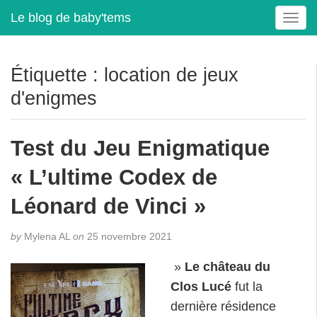
Le blog de baby'tems
T
o
g
g
Étiquette :
location de jeux
l
d'enigmes
e
n
a
Test du Jeu Enigmatique
v
i
« L’ultime Codex de
g
a
Léonard de Vinci »
t
i
by
Mylena AL
on
25 novembre 2021
o
n
»
Le château du
Clos Lucé
fut la
dernière résidence