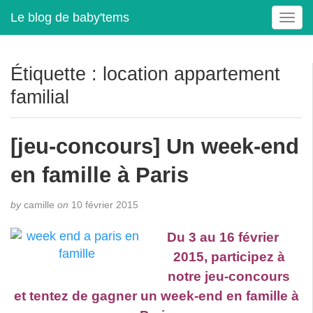
Le blog de baby'tems
T
o
g
g
Étiquette :
location appartement
l
familial
e
n
a
[jeu-concours] Un week-end
v
i
en famille à Paris
g
a
t
by
camille
on
10 février 2015
i
o
Du 3 au 16 février
n
2015, participez à
notre jeu-concours
et tentez de gagner un week-end en famille à