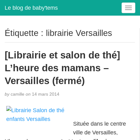
Le blog de baby'tems
T
o
g
g
Étiquette :
librairie Versailles
l
e
n
[Librairie et salon de thé]
a
v
L’heure des mamans –
i
g
Versailles (fermé)
a
t
by
camille
on
14 mars 2014
i
o
n
Située dans le centre
ville de Versailles,