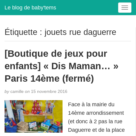
Le blog de baby'tems
T
o
g
g
Étiquette :
jouets rue daguerre
l
e
n
[Boutique de jeux pour
a
v
enfants] « Dis Maman… »
i
g
Paris 14ème (fermé)
a
t
by
camille
on
15 novembre 2016
i
o
Face à la mairie du
n
14ème arrondissement
(et donc à 2 pas la rue
Daguerre et de la place