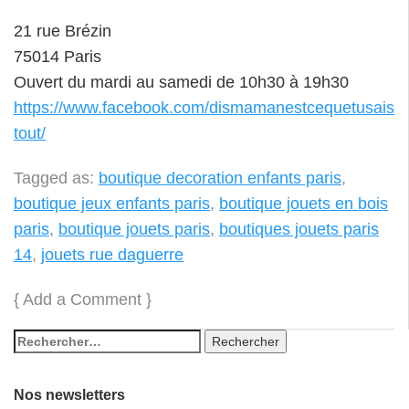
21 rue Brézin
75014 Paris
Ouvert du mardi au samedi de 10h30 à 19h30
https://www.facebook.com/dismamanestcequetusais
tout/
Tagged as:
boutique decoration enfants paris
,
boutique jeux enfants paris
,
boutique jouets en bois
paris
,
boutique jouets paris
,
boutiques jouets paris
14
,
jouets rue daguerre
{
Add a Comment
}
Nos newsletters