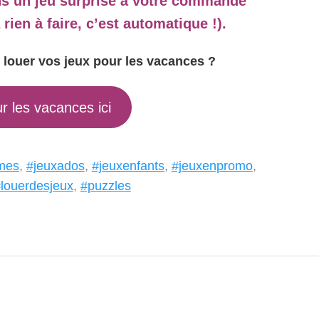
s un jeu surprise à votre commande
a rien à faire, c’est automatique !).
 louer vos jeux pour les vacances ?
r les vacances ici
mes
,
#jeuxados
,
#jeuxenfants
,
#jeuxenpromo
,
louerdesjeux
,
#puzzles