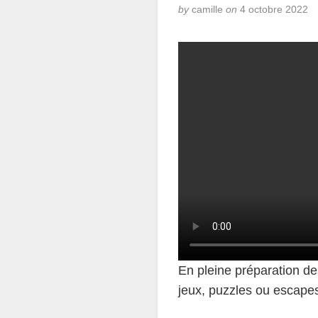
by
camille
on
4 octobre 2022
En pleine préparation d
jeux, puzzles ou escape