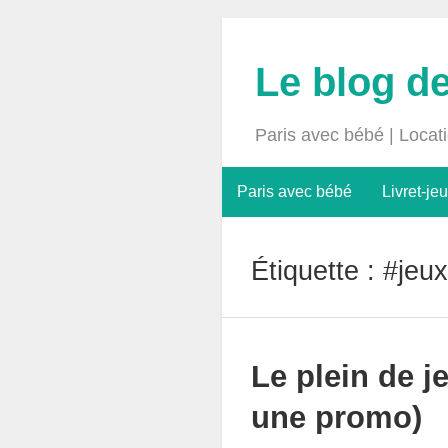
Le blog d
Paris avec bébé | Locat
Paris avec bébé
Livret-jeu
Étiquette :
#jeu
Le plein de j
une promo)