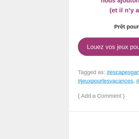
nous ajouton
(et il n’y 
Prêt pour
Louez vos jeux pou
Tagged as:
#escapesga
#jeuxpourlesvacances
,
#
{
Add a Comment
}