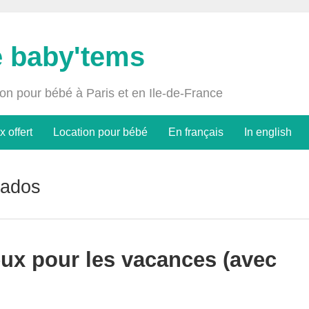
e baby'tems
ion pour bébé à Paris et en Ile-de-France
x offert
Location pour bébé
En français
In english
xados
eux pour les vacances (avec