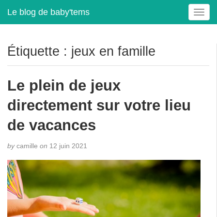
Le blog de baby'tems
T
o
g
g
Étiquette :
jeux en famille
l
e
n
Le plein de jeux
a
v
directement sur votre lieu
i
g
de vacances
a
t
by
camille
on
12 juin 2021
i
o
n