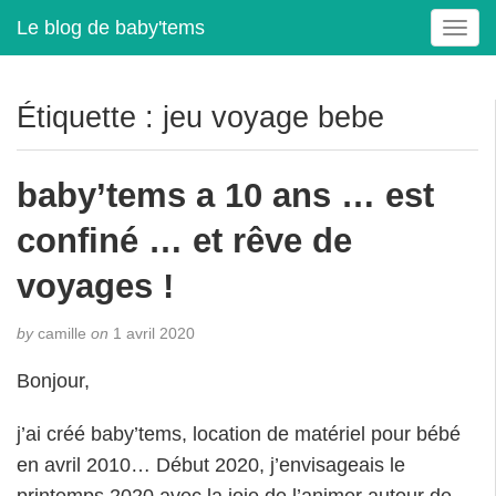
Le blog de baby'tems
T
o
g
g
Étiquette :
jeu voyage bebe
l
e
n
baby’tems a 10 ans … est
a
v
confiné … et rêve de
i
g
voyages !
a
t
by
camille
on
1 avril 2020
i
o
Bonjour,
n
j’ai créé baby’tems, location de matériel pour bébé
en avril 2010… Début 2020, j’envisageais le