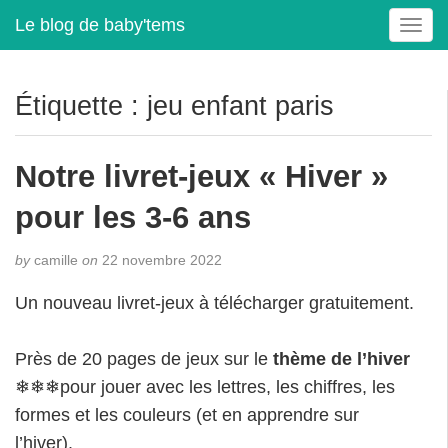
Le blog de baby'tems
T
o
g
g
Étiquette :
jeu enfant paris
l
e
n
Notre livret-jeux « Hiver »
a
v
pour les 3-6 ans
i
g
by
camille
on
22 novembre 2022
a
t
Un nouveau livret-jeux à télécharger gratuitement.
i
o
Près de 20 pages de jeux sur le
thème de l’hiver
n
❄❄❄pour jouer avec les lettres, les chiffres, les
formes et les couleurs (et en apprendre sur
l’hiver).