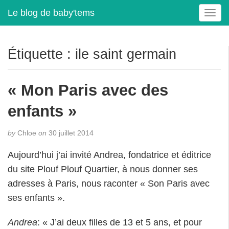
Le blog de baby'tems
T
o
g
g
Étiquette :
ile saint germain
l
e
n
« Mon Paris avec des
a
v
enfants »
i
g
by
Chloe
on
30 juillet 2014
a
t
Aujourd’hui j’ai invité Andrea, fondatrice et éditrice
i
du site Plouf Plouf Quartier, à nous donner ses
o
adresses à Paris, nous raconter « Son Paris avec
n
ses enfants ».
Andrea
: « J’ai deux filles de 13 et 5 ans, et pour