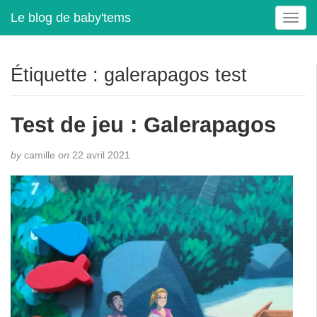
Le blog de baby'tems
T
o
g
g
Étiquette :
galerapagos test
l
e
n
Test de jeu : Galerapagos
a
v
by
camille
on
22 avril 2021
i
g
a
t
i
o
n