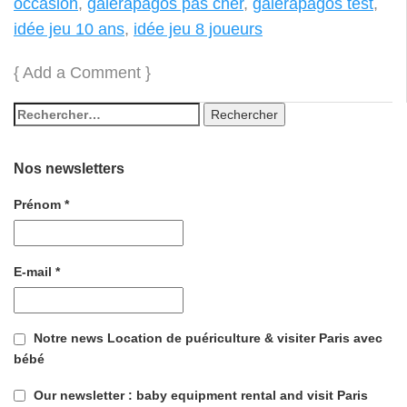
occasion
,
galerapagos pas cher
,
galerapagos test
,
idée jeu 10 ans
,
idée jeu 8 joueurs
{
Add a Comment
}
Nos newsletters
Prénom
*
E-mail
*
Notre news Location de puériculture & visiter Paris avec
bébé
Our newsletter : baby equipment rental and visit Paris