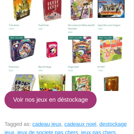
Voir nos jeux en déstockage
Tagged as:
cadeau jeux
,
cadeaux noel
,
destockage
jeux
,
jeux de societe pas chers
,
jeux pas chers
,