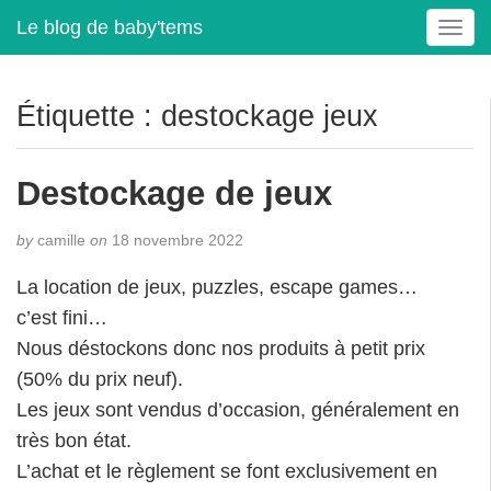
Le blog de baby'tems
T
o
g
g
Étiquette :
destockage jeux
l
e
n
Destockage de jeux
a
v
by
camille
on
18 novembre 2022
i
g
La location de jeux, puzzles, escape games…
a
c’est fini…
t
i
Nous déstockons donc nos produits à petit prix
o
(50% du prix neuf).
n
Les jeux sont vendus d’occasion, généralement en
très bon état.
L’achat et le règlement se font exclusivement en