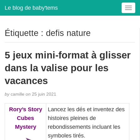
Le blog de baby'tems
T
o
g
g
Étiquette :
defis nature
l
e
n
5 jeux mini-format à glisser
a
v
dans la valise pour les
i
g
vacances
a
t
by
camille
on
25 juin 2021
i
o
Rory’s Story
Lancez les dés et inventez des
n
Cubes
histoires pleines de
Mystery
rebondissements incluant les
symboles tirés.