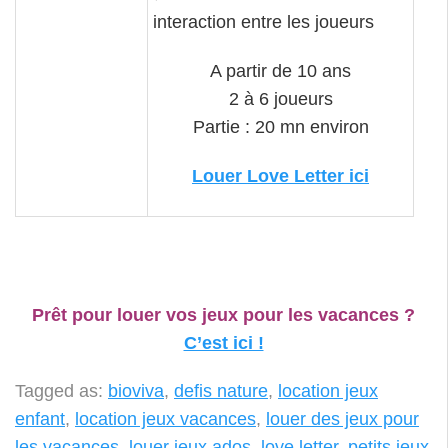
interaction entre les joueurs
A partir de 10 ans
2 à 6 joueurs
Partie : 20 mn environ
Louer Love Letter ici
Prêt pour louer vos jeux pour les vacances ?
C’est ici !
Tagged as:
bioviva
,
defis nature
,
location jeux
enfant
,
location jeux vacances
,
louer des jeux pour
les vacances
,
louer jeux ados
,
love letter
,
petits jeux