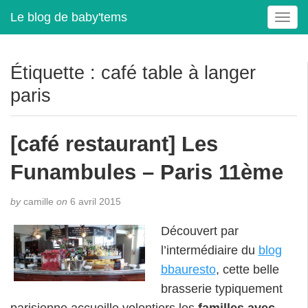
Le blog de baby'tems
T
o
g
g
Étiquette :
café table à langer
l
paris
e
n
a
[café restaurant] Les
v
i
Funambules – Paris 11ème
g
a
t
by
camille
on
6 avril 2015
i
Découvert par
o
n
l’intermédiaire du
blog
bbauresto
, cette belle
brasserie typiquement
parisienne accueille volontiers les
familles avec