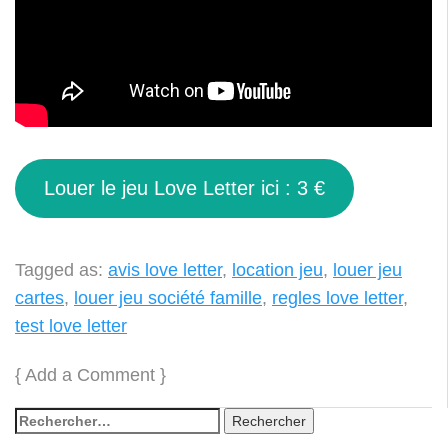
Louer le jeu Love Letter ici : 3 €
Tagged as:
avis love letter
,
location jeu
,
louer jeu
cartes
,
louer jeu société famille
,
regles love letter
,
test love letter
{
Add a Comment
}