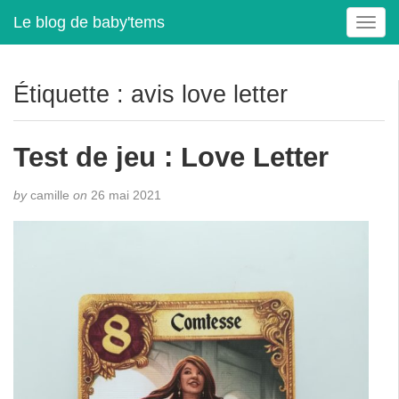
Le blog de baby'tems
T
o
g
g
Étiquette :
avis love letter
l
e
n
Test de jeu : Love Letter
a
v
by
camille
on
26 mai 2021
i
g
a
t
i
o
n