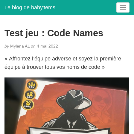
Le blog de baby'tems
T
o
g
g
Test jeu : Code Names
l
e
by
Mylena AL
on
4 mai 2022
n
a
« Affrontez l’équipe adverse et soyez la première
v
équipe à trouver tous vos noms de code »
i
g
a
t
i
o
n