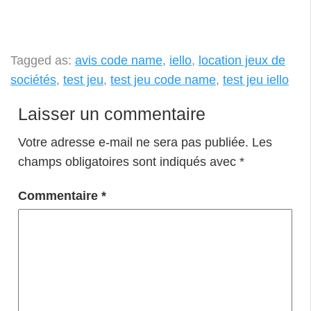
Tagged as:
avis code name
,
iello
,
location jeux de
sociétés
,
test jeu
,
test jeu code name
,
test jeu iello
Laisser un commentaire
Votre adresse e-mail ne sera pas publiée.
Les
champs obligatoires sont indiqués avec
*
Commentaire
*