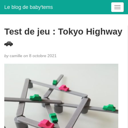
Le blog de baby'tems
T
o
g
g
Test de jeu : Tokyo Highway
l
e
🚗
n
a
by
camille
on
8 octobre 2021
v
i
g
a
t
i
o
n