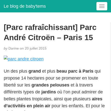
Le blog de baby'tems
T
o
g
g
[Parc rafraîchissant] Parc
l
e
André Citroën – Paris 15
n
a
by
Darine
on
20 juillet 2015
v
i
g
a
Un des plus
grand
et plus
beau parc à Paris
qui
t
propose 14 hectares pour se promener en toute
i
o
liberté sur les
grandes pelouses
et à travers
n
différents types de
jardins
où l’on peut admirer de
belles plantes tropicales, ainsi que plusieurs
aires
d’activités en plein air
pour les enfants. Et pour le