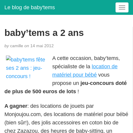
Le blog de baby'tems
T
o
g
g
baby’tems a 2 ans
l
e
by
camille
on
14 mai 2012
n
a
A cette occasion, baby’tems,
v
spécialiste de la
location de
i
g
matériel pour bébé
vous
a
propose un
jeu-concours doté
t
de plus de 500 euros de lots
!
i
o
A gagner
: des locations de jouets par
n
Monjoujou.com, des locations de matériel pour bébé
(bien sûr!), des jolis accessoires en coton bio de
chez Zazazou, des heures de baby-sitting, un