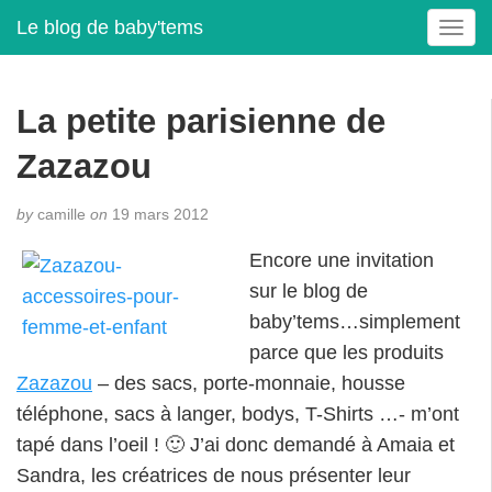
Le blog de baby'tems
T
o
g
g
La petite parisienne de
l
e
Zazazou
n
a
by
camille
on
19 mars 2012
v
i
Encore une invitation
g
sur le blog de
a
t
baby’tems…simplement
i
parce que les produits
o
Zazazou
– des sacs, porte-monnaie, housse
n
téléphone, sacs à langer, bodys, T-Shirts …- m’ont
tapé dans l’oeil ! 🙂 J’ai donc demandé à Amaia et
Sandra, les créatrices de nous présenter leur