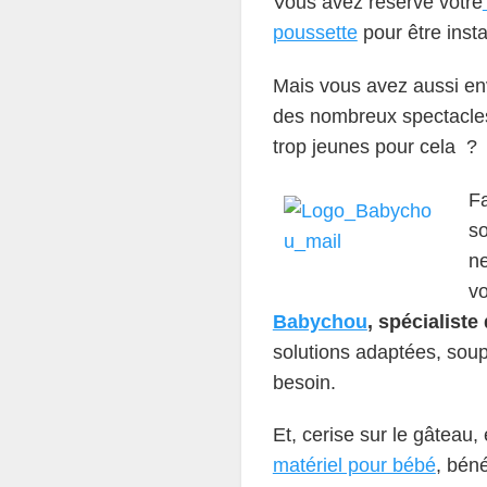
Vous avez réservé votre
poussette
pour être inst
Mais vous avez aussi env
des nombreux spectacles 
trop jeunes pour cela ?
F
so
ne
vo
Babychou
, spécialiste
solutions adaptées, soup
besoin.
Et, cerise sur le gâtea
matériel pour bébé
, bén