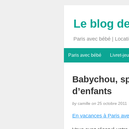
Le blog d
Paris avec bébé | Locat
Paris avec bébé
Livret-jeu
Babychou, spé
d’enfants
by
camille
on
25 octobre 2011
En vacances à Paris av