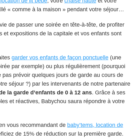
location de lit bébé
, votre
chaise haute
et votre
allé « comme à la maison » pendant votre séjour…
ie de passer une soirée en tête-à-tête, de profiter
et expositions de la capitale et vos enfants sont
aites
garder vos enfants de façon ponctuelle
(une
irée par exemple) ou plus régulièrement (pourquoi
 pas prévoir quelques jours de garde au cours de
tre séjour ?) par les intervenants de notre partenaire
 de la garde d’enfants de 0 à 12 ans
. Grâce à ses
les et réactives, Babychou saura répondre à votre
u, en vous recommandant de
baby’tems,
location de
éficiez de 15% de réduction sur la première garde.