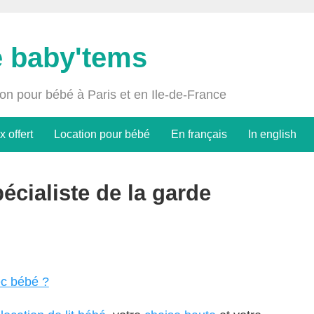
e baby'tems
ion pour bébé à Paris et en Ile-de-France
x offert
Location pour bébé
En français
In english
cialiste de la garde
ec bébé ?