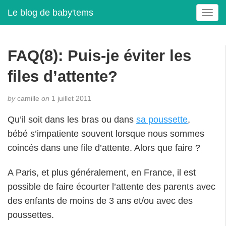
Le blog de baby'tems
T
o
g
g
FAQ(8): Puis-je éviter les
l
e
files d’attente?
n
a
by
camille
on
1 juillet 2011
v
i
Qu’il soit dans les bras ou dans
sa poussette
,
g
bébé s’impatiente souvent lorsque nous sommes
a
t
coincés dans une file d’attente. Alors que faire ?
i
o
A Paris, et plus généralement, en France, il est
n
possible de faire écourter l’attente des parents avec
des enfants de moins de 3 ans et/ou avec des
poussettes.