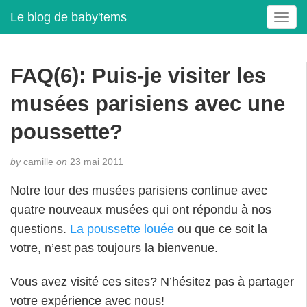
Le blog de baby'tems
T
o
g
g
FAQ(6): Puis-je visiter les
l
e
musées parisiens avec une
n
a
poussette?
v
i
by
camille
on
23 mai 2011
g
a
Notre tour des musées parisiens continue avec
t
quatre nouveaux musées qui ont répondu à nos
i
questions.
La poussette louée
ou que ce soit la
o
n
votre, n’est pas toujours la bienvenue.
Vous avez visité ces sites? N’hésitez pas à partager
votre expérience avec nous!