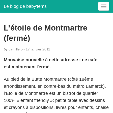
Le blog de baby'tems
T
o
g
g
L’étoile de Montmartre
l
e
(fermé)
n
a
by
camille
on
17 janvier 2011
v
i
Mauvaise nouvelle à cette adresse : ce café
g
est maintenant fermé.
a
t
Au pied de la Butte Montmartre (côté 18ème
i
o
arrondissement, en contre-bas du métro Lamarck),
n
l’Etoile de Montmartre est un bistrot de quartier
100% « enfant friendly »: petite table avec dessins
et crayons à dispositions, livres pour enfants, chaise