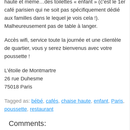
haute et même…des toilettes « enfant » (c’est le 1er
café parisien qui ne soit pas spécifiquement dédié
aux familles dans le lequel je vois cela !).
Malheureusement pas de table à langer.
Accès wifi, service toute la journée et une clientèle
de quartier, vous y serez bienvenus avec votre
poussette !
L’étoile de Montmartre
26 rue Duhesme
75018 Paris
Tagged as:
bébé
,
cafés
,
chaise haute
,
enfant
,
Paris
,
poussette
,
restaurant
Comments: