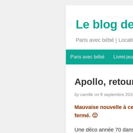
Le blog d
Paris avec bébé | Locat
Paris avec bébé
Livret-jeu
Apollo, retou
by
camille
on
8 septembre 201
Mauvaise nouvelle à ce
fermé. 🙁
Une déco année 70 dans 