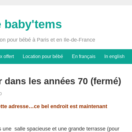
e baby'tems
ion pour bébé à Paris et en Ile-de-France
x offert
Location pour bébé
En français
In english
r dans les années 70 (fermé)
0
tte adresse…ce bel endroit est maintenant
une salle spacieuse et une grande terrasse (pour