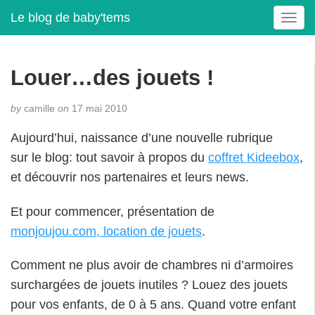
Le blog de baby'tems
T
o
g
g
Louer…des jouets !
l
e
by
camille
on
17 mai 2010
n
a
Aujourd’hui, naissance d’une nouvelle rubrique
v
sur le blog: tout savoir à propos du
coffret Kideebox
,
i
g
et découvrir nos partenaires et leurs news.
a
t
Et pour commencer, présentation de
i
monjoujou.com, location de jouets
.
o
n
Comment ne plus avoir de chambres ni d’armoires
surchargées de jouets inutiles ? Louez des jouets
pour vos enfants, de 0 à 5 ans. Quand votre enfant