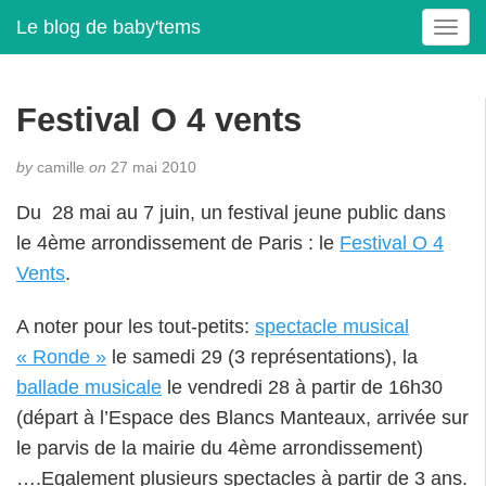
Le blog de baby'tems
T
o
g
g
Festival O 4 vents
l
e
by
camille
on
27 mai 2010
n
a
Du 28 mai au 7 juin, un festival jeune public dans
v
le 4ème arrondissement de Paris : le
Festival O 4
i
g
Vents
.
a
t
A noter pour les tout-petits:
spectacle musical
i
« Ronde »
le samedi 29 (3 représentations), la
o
ballade musicale
le vendredi 28 à partir de 16h30
n
(départ à l’Espace des Blancs Manteaux, arrivée sur
le parvis de la mairie du 4ème arrondissement)
….Egalement plusieurs spectacles à partir de 3 ans.