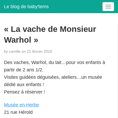
Le blog de baby'tems
T
o
g
g
« La vache de Monsieur
l
e
Warhol »
n
a
by
camille
on
21 février 2010
v
i
Des vaches, Warhol, du lait…pour vos enfants à
g
partir de 2 ans 1/2.
a
t
Visites guidées déguisées, ateliers…un musée
i
dédié aux enfants !
o
Pensez à réserver !
n
Musée en Herbe
21 rue Hérold