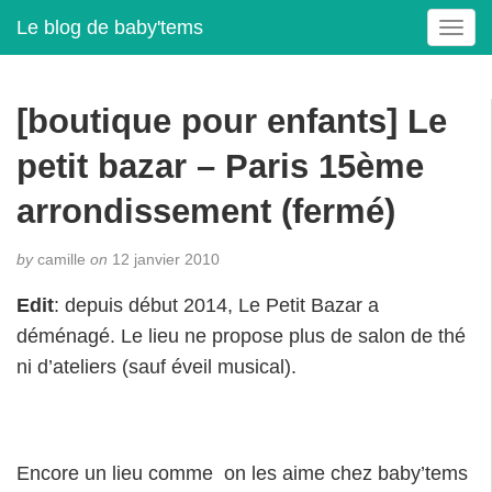
Le blog de baby'tems
T
o
g
g
[boutique pour enfants] Le
l
e
petit bazar – Paris 15ème
n
a
arrondissement (fermé)
v
i
by
camille
on
12 janvier 2010
g
a
Edit
: depuis début 2014, Le Petit Bazar a
t
déménagé. Le lieu ne propose plus de salon de thé
i
ni d’ateliers (sauf éveil musical).
o
n
Encore un lieu comme on les aime chez baby’tems