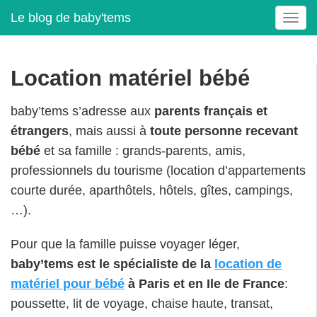
Le blog de baby'tems
T
o
g
g
Location matériel bébé
l
e
baby’tems s’adresse aux
parents français et
n
a
étrangers
, mais aussi à
toute personne recevant
v
bébé
et sa famille : grands-parents, amis,
i
professionnels du tourisme (location d’appartements
g
courte durée, aparthôtels, hôtels, gîtes, campings,
a
t
…).
i
o
Pour que la famille puisse voyager léger,
n
baby’tems est le spécialiste de la
location de
matériel pour bébé
à Paris et en Ile de France
:
poussette, lit de voyage, chaise haute, transat,