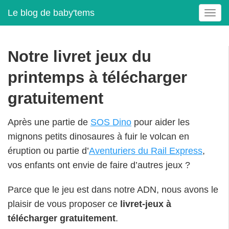
Le blog de baby'tems
T
o
g
g
Notre livret jeux du
l
e
printemps à télécharger
n
a
gratuitement
v
i
Après une partie de
SOS Dino
pour aider les
g
mignons petits dinosaures à fuir le volcan en
a
t
éruption ou partie d’
Aventuriers du Rail Express
,
i
vos enfants ont envie de faire d’autres jeux ?
o
n
Parce que le jeu est dans notre ADN, nous avons le
plaisir de vous proposer ce
livret-jeux à
télécharger gratuitement
.