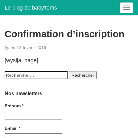
Le blog de baby'tems
T
o
g
g
Confirmation d’inscription
l
e
by
on
12 février 2016
n
a
[wysija_page]
v
i
g
a
t
Nos newsletters
i
o
Prénom
*
n
E-mail
*