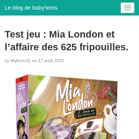
Le blog de baby'tems
T
o
g
g
Test jeu : Mia London et
l
e
l’affaire des 625 fripouilles.
n
a
by
Mylena AL
on
17 août 2022
v
i
g
a
t
i
o
n