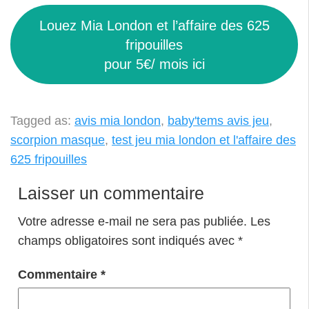
Louez Mia London et l’affaire des 625
fripouilles
pour 5€/ mois ici
Tagged as:
avis mia london
,
baby'tems avis jeu
,
scorpion masque
,
test jeu mia london et l'affaire des
625 fripouilles
Laisser un commentaire
Votre adresse e-mail ne sera pas publiée.
Les
champs obligatoires sont indiqués avec
*
Commentaire
*