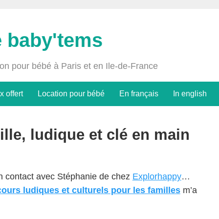
e baby'tems
ion pour bébé à Paris et en Ile-de-France
x offert
Location pour bébé
En français
In english
ille, ludique et clé en main
en contact avec Stéphanie de chez
Explorhappy
…
ours ludiques et culturels pour les familles
m’a