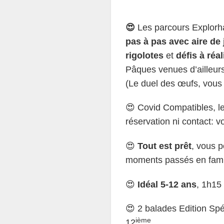
😍
Les parcours Explorh
pas à pas avec aire de 
rigolotes
et
défis à réal
Pâques venues d’ailleurs
(Le duel des œufs, vous 
😍 Covid Compatibles, l
réservation ni contact: 
😍
Tout est prêt
, vous 
moments passés en fami
😍
Idéal 5-12 ans
, 1h15 
😍 2 balades Edition Sp
ième
12