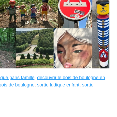
tique paris famille
,
decouvrir le bois de boulogne en
bois de boulogne
,
sortie ludique enfant
,
sortie