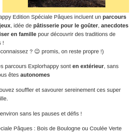
appy Edition Spéciale Pâques incluent un
parcours
jeux
, idée de
pâtisserie pour le goûter
,
anecdotes
iser en famille
pour découvrir des traditions de
 !
connaissez ? 😉 promis, on reste propre !)
es parcours Explorhappy sont
en extérieur
, sans
vous êtes
autonomes
pouvez souffler et savourer sereinement ces super
lle.
environ sans les pauses et défis !
éciale Pâques : Bois de Boulogne ou Coulée Verte