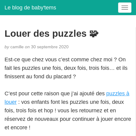
Le blog de baby'tems
T
o
g
g
Louer des puzzles 🧩
l
e
by
camille
on
30 septembre 2020
n
a
Est-ce que chez vous c’est comme chez moi ? On
v
fait les puzzles une fois, deux fois, trois fois… et ils
i
g
finissent au fond du placard ?
a
t
C’est pour cette raison que j’ai ajouté des
puzzles à
i
louer
: vos enfants font les puzzles une fois, deux
o
n
fois, trois fois et hop ! vous les retournez et en
réservez de nouveaux pour continuer à jouer encore
et encore !