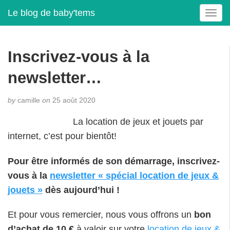
Le blog de baby'tems
T
o
g
g
Inscrivez-vous à la
l
e
newsletter…
n
a
by
camille
on
25 août 2020
v
i
La location de jeux et jouets par
g
internet, c’est pour bientôt!
a
t
Pour être informés de son démarrage, inscrivez-
i
o
vous à la
newsletter « spécial location de jeux &
n
jouets »
dès aujourd’hui !
Et pour vous remercier, nous vous offrons un
bon
d’achat de 10 €
à valoir sur votre
location de jeux &