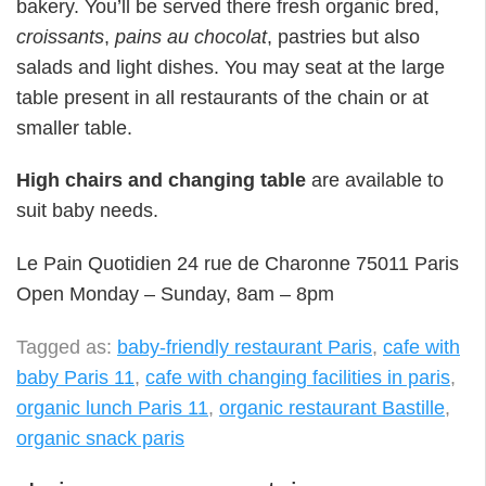
bakery. You’ll be served there fresh organic bred,
croissants
,
pains au chocolat
, pastries but also
salads and light dishes. You may seat at the large
table present in all restaurants of the chain or at
smaller table.
High chairs and changing table
are available to
suit baby needs.
Le Pain Quotidien 24 rue de Charonne 75011 Paris
Open Monday – Sunday, 8am – 8pm
Tagged as:
baby-friendly restaurant Paris
,
cafe with
baby Paris 11
,
cafe with changing facilities in paris
,
organic lunch Paris 11
,
organic restaurant Bastille
,
organic snack paris