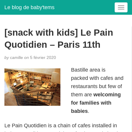
Le blog de baby'tems
T
o
g
g
[snack with kids] Le Pain
l
e
Quotidien – Paris 11th
n
a
by
camille
on
5 février 2020
v
i
Bastille area is
g
packed with cafes and
a
t
restaurants but few of
i
them are
welcoming
o
for families with
n
babies
.
Le Pain Quotidien is a chain of cafes installed in