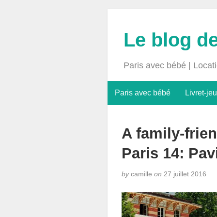
Le blog d
Paris avec bébé | Locat
Paris avec bébé
Livret-jeu
A family-frien
Paris 14: Pav
by
camille
on
27 juillet 2016