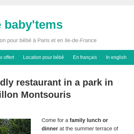
e baby'tems
ion pour bébé à Paris et en Ile-de-France
x offert
Location pour bébé
En français
In english
dly restaurant in a park in
illon Montsouris
Come for a
family lunch or
dinner
at the summer terrace of