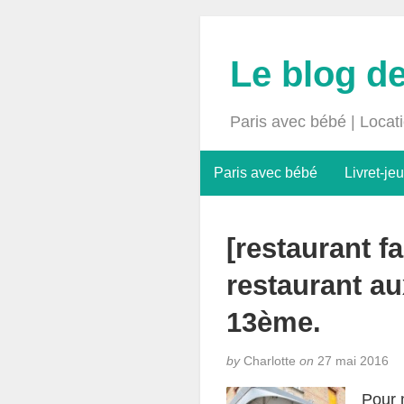
Le blog d
Paris avec bébé | Locat
Paris avec bébé
Livret-jeu
[restaurant fa
restaurant a
13ème.
by
Charlotte
on
27 mai 2016
Pour 