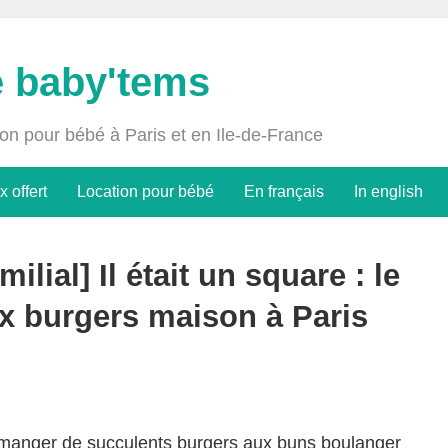
e baby'tems
ion pour bébé à Paris et en Ile-de-France
x offert
Location pour bébé
En français
In english
milial] Il était un square : le
ux burgers maison à Paris
manger de succulents burgers aux buns boulanger