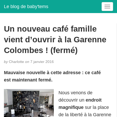
Le blog de baby'tems
T
o
g
g
Un nouveau café famille
l
e
vient d’ouvrir à la Garenne
n
a
Colombes ! (fermé)
v
i
by
Charlotte
on
7 janvier 2016
g
a
Mauvaise nouvelle à cette adresse : ce café
t
est maintenant fermé.
i
o
Nous venons de
n
découvrir un
endroit
magnifique
sur la place
de la liberté à la Garenne