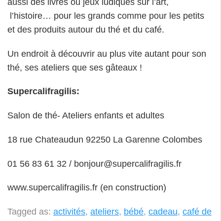
aussi des livres ou jeux ludiques sur l’art,
l’histoire… pour les grands comme pour les petits
et des produits autour du thé et du café.
Un endroit à découvrir au plus vite autant pour son
thé, ses ateliers que ses gâteaux !
Supercalifragilis:
Salon de thé- Ateliers enfants et adultes
18 rue Chateaudun 92250 La Garenne Colombes
01 56 83 61 32 / bonjour@supercalifragilis.fr
www.supercalifragilis.fr (en construction)
Tagged as:
activités
,
ateliers
,
bébé
,
cadeau
,
café de