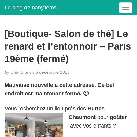
Le blog de baby'tems
T
o
g
g
[Boutique- Salon de thé] Le
l
e
renard et l’entonnoir – Paris
n
a
19ème (fermé)
v
i
by
Charlotte
on
5 décembre 2015
g
a
Mauvaise nouvelle à cette adresse. Ce bel
t
endroit est maintenant fermé. 🙁
i
o
Vous recherchez un lieu près d
es
Buttes
n
Chaumont
pour
goûter
avec vos enfants ?