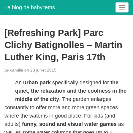
Le blog de baby'tems
T
o
g
g
[Refreshing Park] Parc
l
e
Clichy Batignolles – Martin
n
a
Luther King, Paris 17th
v
i
by
camille
on
23 juillet 2015
g
a
An
urban park
specifically designed for
the
t
quiet, the relaxation and the coolness in the
i
middle of the city
. The garden enlarges
o
n
constantly to offer more and more green spaces
where the water is in good place. For kids (and
adults)
funny, sound and visual water games
as
well as some water columns that goes up to 5-