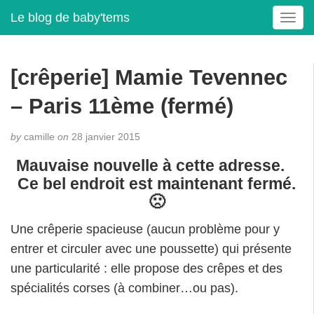
Le blog de baby'tems
T
o
g
g
[crêperie] Mamie Tevennec
l
e
– Paris 11ème (fermé)
n
a
by
camille
on
28 janvier 2015
v
i
Mauvaise nouvelle à cette adresse.
g
Ce bel endroit est maintenant fermé.
a
🙁
t
i
Une crêperie spacieuse (aucun problème pour y
o
entrer et circuler avec une poussette) qui présente
n
une particularité : elle propose des crêpes et des
spécialités corses (à combiner…ou pas).