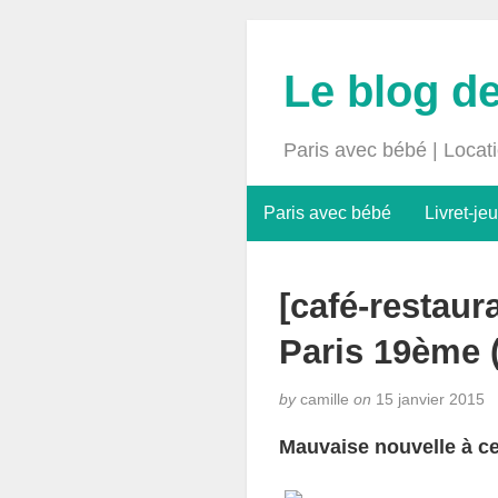
Le blog d
Paris avec bébé | Locat
Paris avec bébé
Livret-jeu
[café-restau
Paris 19ème 
by
camille
on
15 janvier 2015
Mauvaise nouvelle à ce