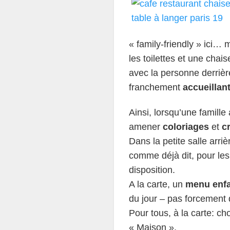
« family-friendly » ici…
les toilettes et une cha
avec la personne derrièr
franchement
accueillant
Ainsi, lorsqu’une famille
amener
coloriages
et
c
Dans la petite salle arri
comme déjà dit, pour les 
disposition.
A la carte, un
menu enf
du jour – pas forcement
Pour tous, à la carte: ch
« Maison ».