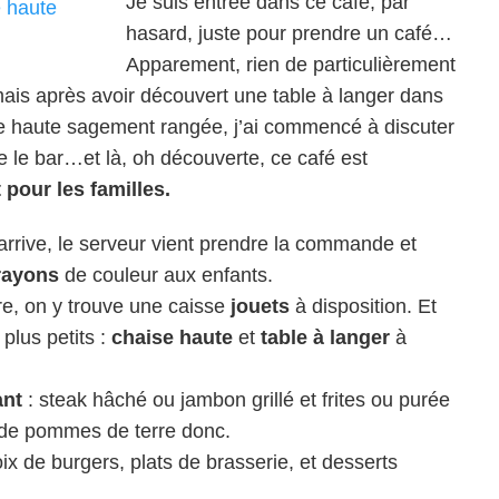
Je suis entrée dans ce café, par
hasard, juste pour prendre un café…
Apparement, rien de particulièrement
 mais après avoir découvert une table à langer dans
ise haute sagement rangée, j’ai commencé à discuter
e le bar…et là, oh découverte, ce café est
 pour les familles.
 arrive, le serveur vient prendre la commande et
rayons
de couleur aux enfants.
ère, on y trouve une caisse
jouets
à disposition. Et
plus petits :
chaise haute
et
table à langer
à
ant
: steak hâché ou jambon grillé et frites ou purée
 de pommes de terre donc.
oix de burgers, plats de brasserie, et desserts