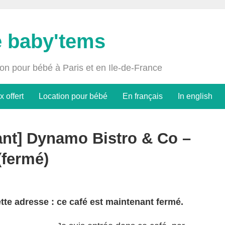
e baby'tems
ion pour bébé à Paris et en Ile-de-France
x offert
Location pour bébé
En français
In english
rant] Dynamo Bistro & Co –
(fermé)
tte adresse : ce café est maintenant fermé.