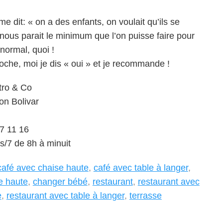
me dit: « on a des enfants, on voulait qu’ils se
 nous parait le minimum que l’on puisse faire pour
…normal, quoi !
roche, moi je dis « oui » et je recommande !
tro & Co
on Bolivar
37 11 16
s/7 de 8h à minuit
café avec chaise haute
,
café avec table à langer
,
e haute
,
changer bébé
,
restaurant
,
restaurant avec
e
,
restaurant avec table à langer
,
terrasse