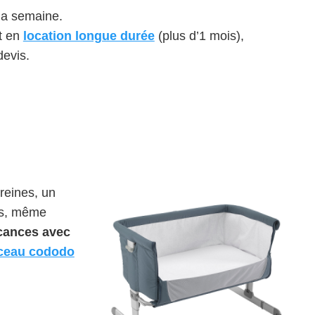
 la semaine.
t en
location longue durée
(plus d’1 mois),
devis.
reines, un
us, même
cances avec
ceau cododo