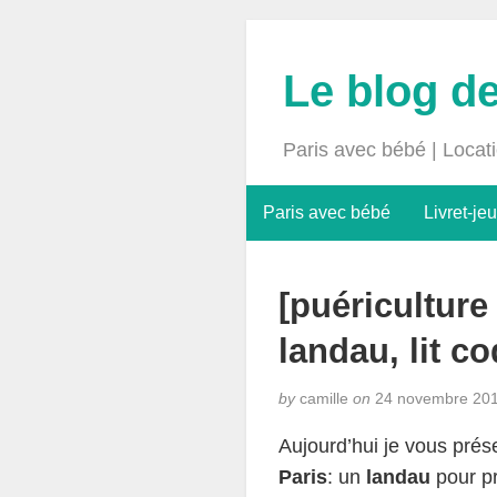
Le blog d
Paris avec bébé | Locat
Paris avec bébé
Livret-jeu
[puéricultur
landau, lit c
by
camille
on
24 novembre 20
Aujourd’hui je vous pré
Paris
: un
landau
pour pr