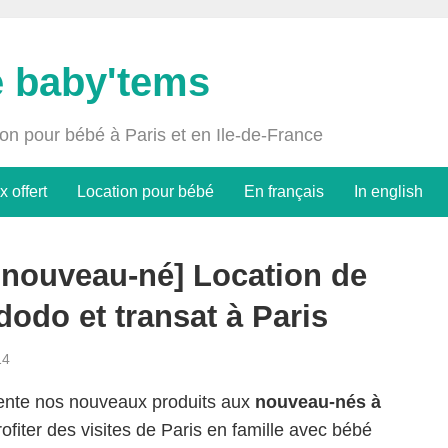
e baby'tems
ion pour bébé à Paris et en Ile-de-France
x offert
Location pour bébé
En français
In english
e nouveau-né] Location de
ododo et transat à Paris
14
sente nos nouveaux produits aux
nouveau-nés à
ofiter des visites de Paris en famille avec bébé